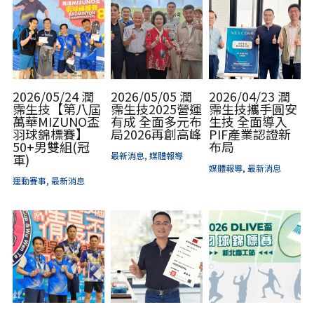
2026/05/24 潤
2026/05/05 潤
2026/04/23 潤
霈生技【第八屆
霈生技2025營運
霈生技攜手圓安
萬華MIZUNO盃
有成 全面多元布
生技 全面導入
羽球錦標賽】
局2026再創高峰
PIF產業認證新
50+男雙組(冠
布局
最新消息,
媒體報導
軍)
媒體報導,
最新消息
運動賽事,
最新消息