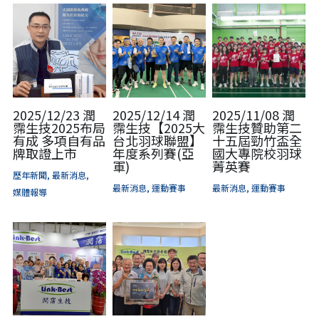
2025/12/23 潤
2025/12/14 潤
2025/11/08 潤
霈生技2025布局
霈生技【2025大
霈生技贊助第二
有成 多項自有品
台北羽球聯盟】
十五屆勁竹盃全
牌取證上市
年度系列賽(亞
國大專院校羽球
軍)
菁英賽
歷年新聞,
最新消息,
最新消息,
運動賽事
最新消息,
運動賽事
媒體報導