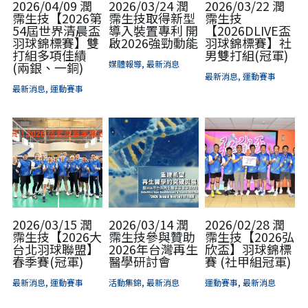
2026/04/09 潤
2026/03/24 潤
2026/03/22 潤
霈生技【2026第
霈生技取得新型
霈生技
54屆世界清晨盃
導入裝置專利 開
【2026DLIVE盃
羽球錦標賽】雙
啟2026強勁動能
羽球錦標賽】社
打組多項佳績
男雙打組(冠軍)
媒體報導,
最新消息
(兩銀、一銅)
最新消息,
運動賽事
最新消息,
運動賽事
2026/03/15 潤
2026/03/14 潤
2026/02/28 潤
霈生技【2026大
霈生技參與贊助
霈生技【2026弘
台北羽球聯盟】
2026年台灣再生
欣盃】羽球錦標
春季賽(冠軍)
醫學研討會
賽 (社甲組冠軍)
最新消息,
運動賽事
活動集錦,
最新消息
運動賽事,
最新消息