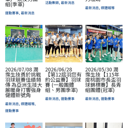
活動集錦,
最新消息
組(季軍)
最新消息,
媒體報導
骨科產品
運動賽事,
最新消息
外科產品
血球細胞分離機
2026/07/08 潤
2026/06/28
2026/05/30 潤
霈生技勇於挑戰
【第12屆羽您有
霈生技【115年
羽球競賽佳績頻
約公益賽】羽球
度桃園市長盃羽
傳 為亞洲生技大
賽 (一般團體
球錦標賽】長青
展暖身打響強身
組、男團季軍)
組團體(冠軍)
健體新號角
最新消息,
運動賽事
最新消息,
運動賽事
最新消息,
媒體報導,
運動賽事