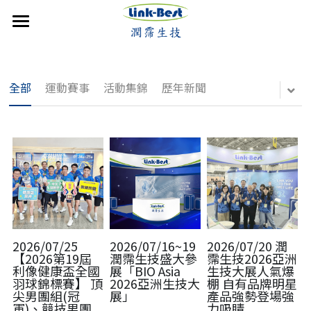
×
部落格分類
首頁
潤霈快訊
媒體報導
全部
運動賽事
活動集錦
歷年新聞
公司介紹
最新消息
最新消息
媒體報導
技術優勢
影音分享
成立沿革
影音分享
發展近況
銷售產品
活動集錦
核心團隊
活動集錦
合作計畫
聯絡潤霈
歷年新聞
保養系列
運動賽事
專業證書
防蚊產品
運動賽事
搜索
2026/07/25
2026/07/16~19
2026/07/20 潤
【2026第19屆
潤霈生技盛大參
霈生技2026亞洲
利像健康盃全國
展「BIO Asia
生技大展人氣爆
歷年新聞
醫美產品
羽球錦標賽】 頂
2026亞洲生技大
棚 自有品牌明星
尖男團組(冠
展」
產品強勢登場強
牙科產品
軍)、競技男團
力吸睛