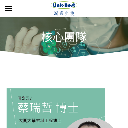
×
部落格分類
首頁
核心團隊
潤霈快訊
媒體報導
公司介紹
最新消息
最新消息
媒體報導
技術優勢
影音分享
成立沿革
影音分享
發展近況
銷售產品
活動集錦
核心團隊
活動集錦
合作計畫
聯絡潤霈
歷年新聞
保養系列
運動賽事
專業證書
防蚊產品
運動賽事
搜索
歷年新聞
醫美產品
牙科產品