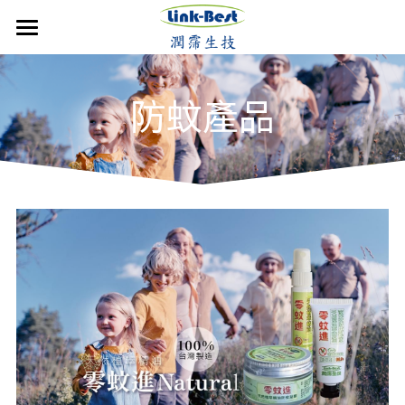
×
部落格分類
首頁
防蚊產品
潤霈快訊
媒體報導
公司介紹
最新消息
最新消息
媒體報導
技術優勢
影音分享
成立沿革
影音分享
發展近況
銷售產品
活動集錦
核心團隊
活動集錦
合作計畫
聯絡潤霈
歷年新聞
保養系列
運動賽事
專業證書
防蚊產品
運動賽事
搜索
歷年新聞
醫美產品
牙科產品