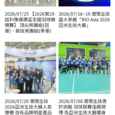
骨科產品
2026/07/25 【2026第19
2026/07/16~19 潤霈生技
屆利像健康盃全國羽球錦
盛大參展「BIO Asia 2026
外科產品
標賽】 頂尖男團組(冠
亞洲生技大展」
軍)、競技男團組(季軍)
血球細胞分離機
2026/07/20 潤霈生技
2026/07/08 潤霈生技勇
2026亞洲生技大展人氣
於挑戰 羽球競賽佳績頻
爆棚 自有品牌明星產品
傳 為亞洲生技大展暖身