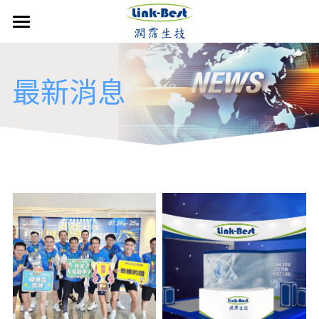
×
部落格分類
首頁
最新消息
潤霈快訊
媒體報導
公司介紹
最新消息
最新消息
媒體報導
技術優勢
影音分享
成立沿革
影音分享
發展近況
銷售產品
活動集錦
核心團隊
活動集錦
合作計畫
聯絡潤霈
歷年新聞
保養系列
運動賽事
專業證書
防蚊產品
運動賽事
搜索
歷年新聞
醫美產品
牙科產品