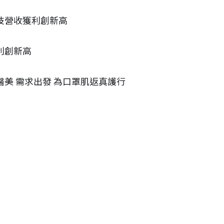
霈生技營收獲利創新高
獲利創新高
從輕醫美 需求出發 為口罩肌返真護行
更多文章