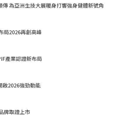
賽佳績頻傳 為亞洲生技大展暖身打響強身健體新號角
元布局2026再創高峰
入PIF產業認證新布局
開啟2026強勁動能
自有品牌取證上市