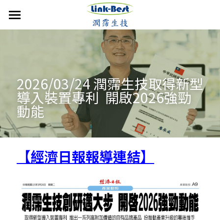
首頁
潤霈快訊
公司介紹
最新消息
2026/03/24 潤霈生技取得新型
導入裝置專利  開啟2026強勁
媒體報導
技術優勢
成立沿革
動能
影音分享
發展近況
銷售產品
核心團隊
活動集錦
合作計畫
聯絡潤霈
保養系列
【經濟日報報導連結】
運動賽事
專業證書
防蚊產品
搜索
歷年新聞
醫美產品
牙科產品