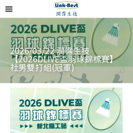
首頁
潤霈快訊
公司介紹
最新消息
2026/03/22 潤霈生技
【2026DLIVE盃羽球錦標賽】
媒體報導
技術優勢
成立沿革
社男雙打組(冠軍)
影音分享
發展近況
銷售產品
核心團隊
活動集錦
合作計畫
聯絡潤霈
保養系列
運動賽事
專業證書
防蚊產品
搜索
歷年新聞
醫美產品
牙科產品