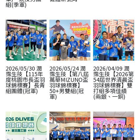
組(季軍)
骨科產品
外科產品
血球細胞分離機
2026/05/30 潤
2026/05/24 潤
2026/04/09 潤
霈生技【115年
霈生技【第八屆
霈生技【2026第
度桃園市長盃羽
萬華MIZUNO盃
54屆世界清晨盃
球錦標賽】長青
羽球錦標賽】
羽球錦標賽】雙
組團體(冠軍)
50+男雙組(冠
打組多項佳績
軍)
(兩銀、一銅)