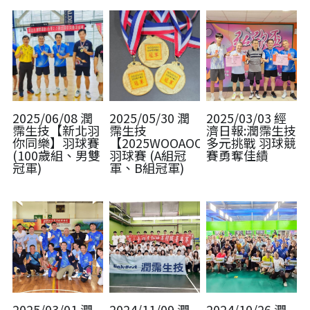
2025/06/08 潤
2025/05/30 潤
2025/03/03 經
霈生技【新北羽
霈生技
濟日報:潤霈生技
你同樂】羽球賽
【2025WOOAOO】
多元挑戰 羽球競
(100歲組、男雙
羽球賽 (A組冠
賽勇奪佳績
冠軍)
軍、B組冠軍)
2025/03/01 潤
2024/11/09 潤
2024/10/26 潤