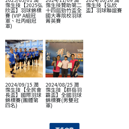
霈生技【2025弘
霈生技贊助第二
霈生技【弘欣
欣盃】羽球錦標
十四屆勁竹盃全
盃】羽球聯誼賽
賽 (VIP A組冠
國大專院校羽球
軍、社丙組冠
菁英賽
軍)
2024/09/15 潤
2024/08/25 潤
霈生技【全民會
霈生技【群岳羽
長盃】國際羽球
霸盃】全國羽球
錦標賽(團體第
錦標賽(男雙冠
四名)
軍)