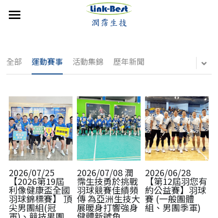
×
部落格分類
首頁
潤霈快訊
媒體報導
全部
運動賽事
活動集錦
歷年新聞
公司介紹
最新消息
最新消息
媒體報導
技術優勢
影音分享
成立沿革
影音分享
發展近況
銷售產品
活動集錦
核心團隊
活動集錦
合作計畫
聯絡潤霈
歷年新聞
保養系列
運動賽事
專業證書
防蚊產品
運動賽事
搜索
2026/07/25
2026/07/08 潤
2026/06/28
【2026第19屆
霈生技勇於挑戰
【第12屆羽您有
利像健康盃全國
羽球競賽佳績頻
約公益賽】羽球
歷年新聞
醫美產品
羽球錦標賽】 頂
傳 為亞洲生技大
賽 (一般團體
尖男團組(冠
展暖身打響強身
組、男團季軍)
牙科產品
軍)、競技男團
健體新號角