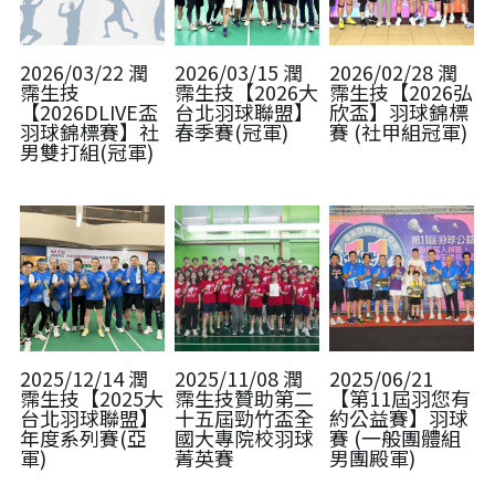
2026/03/22 潤
2026/03/15 潤
2026/02/28 潤
霈生技
霈生技【2026大
霈生技【2026弘
【2026DLIVE盃
台北羽球聯盟】
欣盃】羽球錦標
羽球錦標賽】社
春季賽(冠軍)
賽 (社甲組冠軍)
男雙打組(冠軍)
2025/12/14 潤
2025/11/08 潤
2025/06/21
霈生技【2025大
霈生技贊助第二
【第11屆羽您有
台北羽球聯盟】
十五屆勁竹盃全
約公益賽】羽球
年度系列賽(亞
國大專院校羽球
賽 (一般團體組
軍)
菁英賽
男團殿軍)