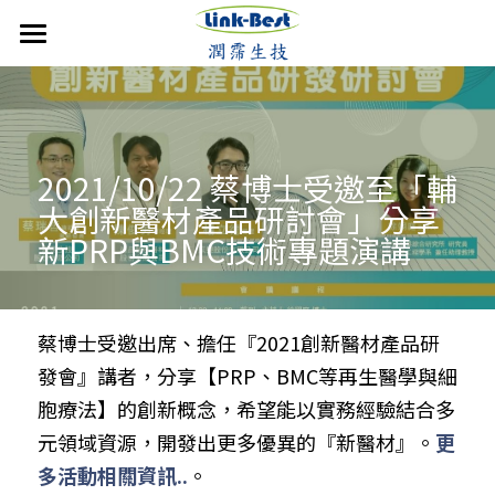
首頁
潤霈快訊
公司介紹
最新消息
2021/10/22 蔡博士受邀至「輔
大創新醫材產品研討會」分享
媒體報導
技術優勢
成立沿革
新PRP與BMC技術專題演講
影音分享
發展近況
銷售產品
核心團隊
活動集錦
合作計畫
聯絡潤霈
保養系列
蔡博士受邀出席、擔任『2021創新醫材產品研
發會』講者，分享【PRP、BMC等再生醫學與細
運動賽事
專業證書
防蚊產品
搜索
胞療法】的創新概念，希望能以實務經驗結合多
歷年新聞
醫美產品
元領域資源，開發出更多優異的『新醫材』。
更
多活動相關資訊..
。
牙科產品