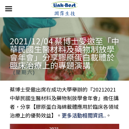
首頁
潤霈快訊
2021/12/04 蔡博士受邀至「中
公司介紹
最新消息
華民國生醫材料及藥物制放學
會年會」分享膠原蛋白載體於
媒體報導
技術優勢
成立沿革
臨床治療上的專題演講
影音分享
發展近況
銷售產品
核心團隊
活動集錦
合作計畫
聯絡潤霈
保養系列
蔡博士受邀出席在成功大學舉辦的『20212021 
中華民國生醫材料及藥物制放學會年會』擔任講
運動賽事
專業證書
防蚊產品
搜索
者，分享【膠原蛋白海綿載體應用於臨床各領域
歷年新聞
醫美產品
治療上的優勢效益】。
更多活動相關資訊..
。
牙科產品