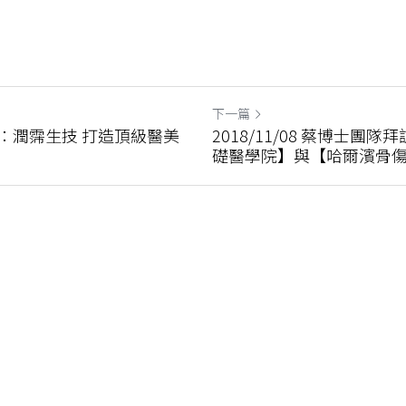
下一篇
濟日報：潤霈生技 打造頂級醫美
2018/11/08 蔡博士
礎醫學院】與【哈爾濱骨