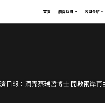
首頁
潤霈快訊
公司介紹
/22 經濟日報：潤霈蔡瑞哲博士 開啟兩岸