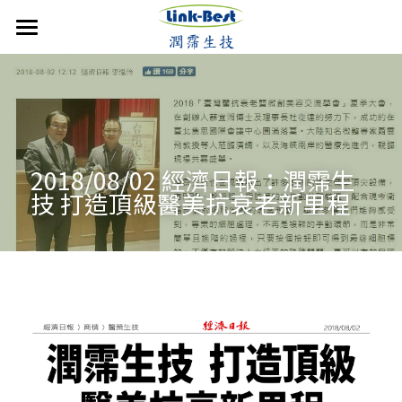
首頁
潤霈快訊
公司介紹
最新消息
2018/08/02 經濟日報：潤霈生
媒體報導
技術優勢
成立沿革
技 打造頂級醫美抗衰老新里程
影音分享
發展近況
銷售產品
核心團隊
活動集錦
合作計畫
聯絡潤霈
保養系列
運動賽事
專業證書
防蚊產品
搜索
歷年新聞
醫美產品
牙科產品