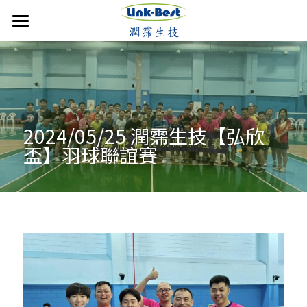
首頁
潤霈快訊
公司介紹
最新消息
2024/05/25 潤霈生技【弘欣
媒體報導
技術優勢
成立沿革
盃】羽球聯誼賽
影音分享
發展近況
銷售產品
核心團隊
活動集錦
合作計畫
聯絡潤霈
保養系列
運動賽事
專業證書
防蚊產品
搜索
歷年新聞
醫美產品
牙科產品