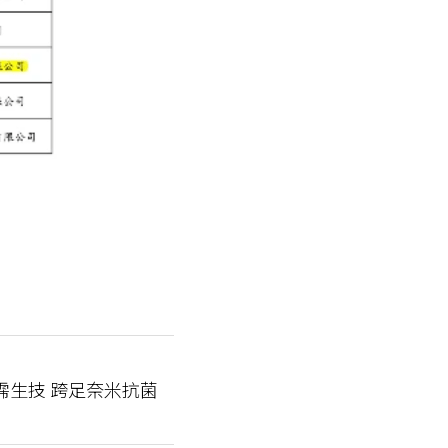
：潤霈生技 跨足奈米抗菌