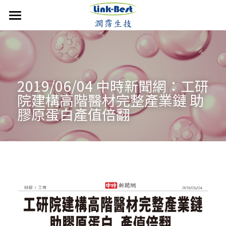
首頁
潤霈快訊
公司介紹
最新消息
2019/06/04 中時新聞網：工研
院建構高階醫材完整產業鏈 助
媒體報導
技術優勢
成立沿革
膠原蛋白產值倍翻
影音分享
發展近況
銷售產品
核心團隊
活動集錦
合作計畫
聯絡潤霈
保養系列
運動賽事
專業證書
防蚊產品
搜索
歷年新聞
醫美產品
牙科產品