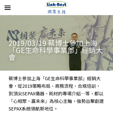
首頁
潤霈快訊
公司介紹
最新消息
2019/03/19 蔡博士參加上海
「GE生命科學事業部」經銷大
媒體報導
技術優勢
成立沿革
會
影音分享
發展近況
銷售產品
核心團隊
活動集錦
合作計畫
聯絡潤霈
保養系列
蔡博士參加上海「GE生命科學事業部」經銷大
會，從2019策略布局、商務流程、合規培訓，
運動賽事
專業證書
防蚊產品
搜索
到頂尖SEPAX儀器、耗材的專場介紹…等，都以
歷年新聞
醫美產品
「心相聚、贏未來」為核心主軸，強勢出擊創建
SEPAX系統領航新地位。
牙科產品