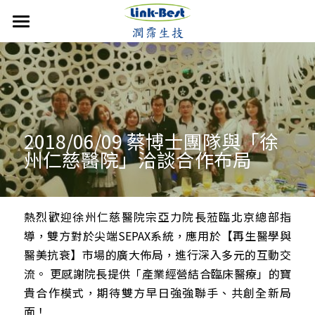
首頁
潤霈快訊
公司介紹
最新消息
2018/06/09 蔡博士團隊與「徐
媒體報導
技術優勢
成立沿革
州仁慈醫院」洽談合作布局
影音分享
發展近況
銷售產品
核心團隊
活動集錦
合作計畫
聯絡潤霈
保養系列
熱烈歡迎徐州仁慈醫院宗亞力院長蒞臨北京總部指
導，雙方對於尖端SEPAX系統，應用於【再生醫學與
運動賽事
專業證書
防蚊產品
搜索
醫美抗衰】市場的廣大佈局，進行深入多元的互動交
流。 更感謝院長提供「產業經營結合臨床醫療」的寶
歷年新聞
醫美產品
貴合作模式，期待雙方早日強強聯手、共創全新局
牙科產品
面！ 