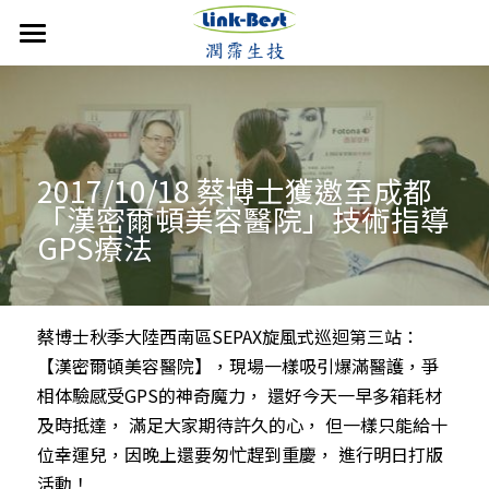
首頁
潤霈快訊
公司介紹
最新消息
2017/10/18 蔡博士獲邀至成都
「漢密爾頓美容醫院」技術指導
媒體報導
技術優勢
成立沿革
GPS療法
影音分享
發展近況
銷售產品
核心團隊
活動集錦
合作計畫
聯絡潤霈
保養系列
蔡博士秋季大陸西南區SEPAX旋風式巡迴第三站：
【漢密爾頓美容醫院】，現場一樣吸引爆滿醫護，爭
運動賽事
專業證書
防蚊產品
搜索
相体驗感受GPS的神奇魔力， 還好今天一早多箱耗材
及時抵達， 滿足大家期待許久的心， 但一樣只能給十
歷年新聞
醫美產品
位幸運兒，因晚上還要匆忙趕到重慶， 進行明日打版
牙科產品
活動！