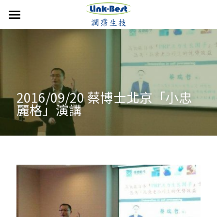
首頁
潤霈快訊
公司介紹
最新消息
2016/09/20 蔡博士北京「小忠
媒體報導
技術優勢
成立沿革
麗格」演講
影音分享
發展近況
銷售產品
核心團隊
活動集錦
合作計畫
聯絡潤霈
保養系列
運動賽事
專業證書
防蚊產品
搜索
歷年新聞
醫美產品
牙科產品