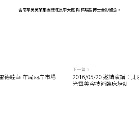
雲南華美美萊集團總院長李大鐵 與 蔡瑞哲博士合影留念。
下一篇
盟北京雷德睦華 布局兩岸市場
2016/05/20 邀請演
光電美容技術臨床培訓」