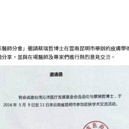
形醫師分會」邀請蔡瑞哲博士在雲南昆明市舉辦的皮膚學
驗分享，並與在場醫師及專家們進行熱烈意見交
流。