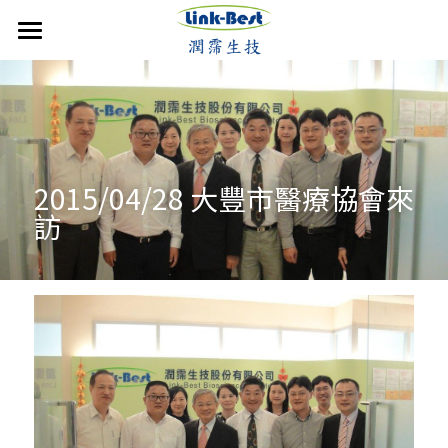
首頁
潤霈快訊
公司介紹
最新消息
2015/04/28 大豐市醫療協會來
媒體報導
技術優勢
成立沿革
訪
影音分享
發展近況
銷售產品
核心團隊
活動集錦
合作計畫
聯絡潤霈
保養系列
運動賽事
專業證書
防蚊產品
搜索
歷年新聞
醫美產品
牙科產品